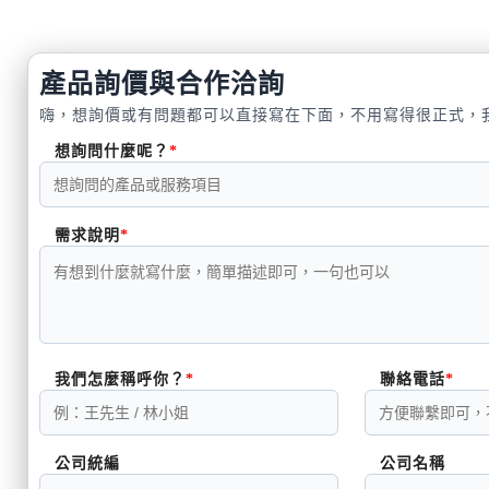
產品詢價與合作洽詢
嗨，想詢價或有問題都可以直接寫在下面，不用寫得很正式，
想詢問什麼呢？
需求說明
我們怎麼稱呼你？
聯絡電話
公司統編
公司名稱