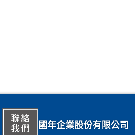
國年企業股份有限公司