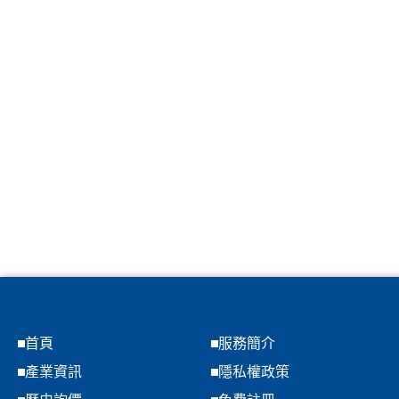
首頁
服務簡介
產業資訊
隱私權政策